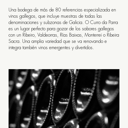
Travesa
20
Una bodega de más de 80 referencias especializada en
vinos gallegos, que incluye muestras de todas las
/
denominaciones y subzonas de Galicia. O Curro da Parra
O
es un lugar perfecto para gozar de los sabores gallegos
Curro
con un Ribeiro, Valdeorras, Rías Baixas, Monterrei o Ribeira
Sacra. Una amplia variedad que se va renovando e
da
integra también vinos emergentes y divertidos.
Parra
7
SANTIAGO
DE
COMPOSTELA
+34
981
556
059