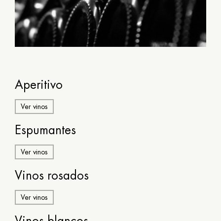
13:30
-
Aperitivo
15:30
/
20:30
Ver vinos
-
23:00
Espumantes
Ver vinos
Reservar
Vinos rosados
Ver vinos
Vinos blancos