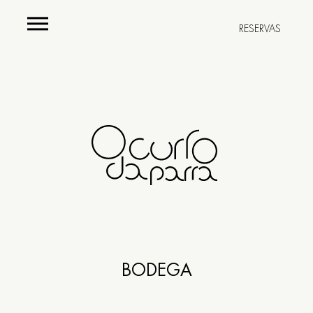
RESERVAS
Carta
Menús
Bodega
Restaurante
BODEGA
Rúa