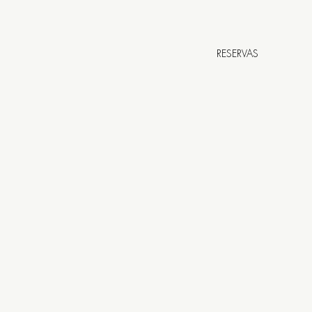
RESERVAS
urro da Parra 7
POSTELA
3:00