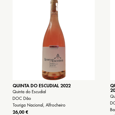
Reservar
Galego
Español
English
QUINTA DO ESCUDIAL 2022
Q
2
Quinta do Escudial
Qu
DOC Dâo
DO
Touriga Nacional, Alfrocheiro
Ba
26,00 €