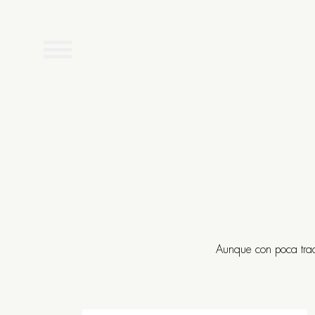
Carta
Menús
Bodega
Aunque con poca trad
Restaurante