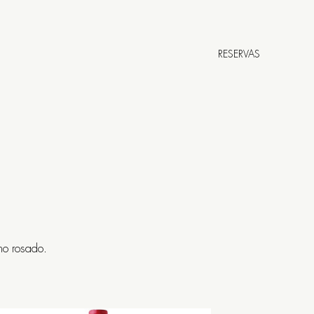
RESERVAS
urro da Parra 7
POSTELA
no rosado.
3:00