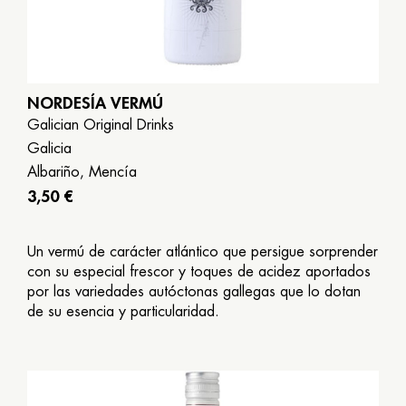
NORDESÍA VERMÚ
13:30
Galician Original Drinks
-
Galicia
15:30
Albariño, Mencía
/
20:30
3,50 €
-
23:00
Un vermú de carácter atlántico que persigue sorprender
con su especial frescor y toques de acidez aportados
Reservar
por las variedades autóctonas gallegas que lo dotan
de su esencia y particularidad.