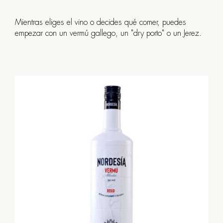
Travesa
20
Mientras eliges el vino o decides qué comer, puedes
/
empezar con un vermú gallego, un "dry porto" o un Jerez.
O
Curro
da
Parra
7
SANTIAGO
DE
COMPOSTELA
+34
981
556
059